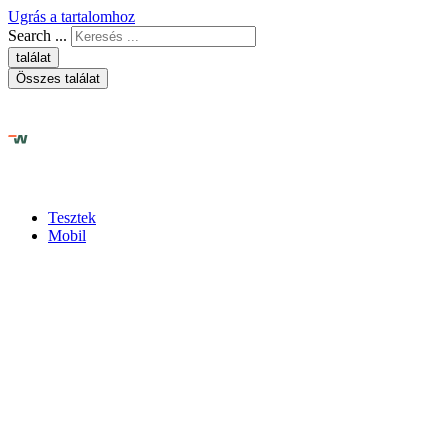
Ugrás a tartalomhoz
Search ...
találat
Összes találat
Tesztek
Mobil