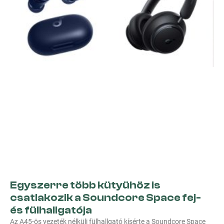
Egyszerre több kütyühöz is
csatlakozik a Soundcore Space fej-
és fülhallgatója
Az A45-ös vezeték nélküli fülhallgató kísérte a Soundcore Space