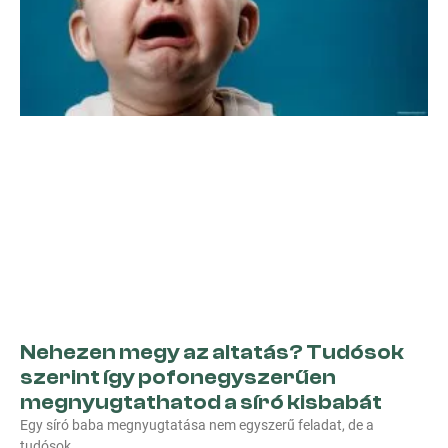
Nehezen megy az altatás? Tudósok
szerint így pofonegyszerűen
megnyugtathatod a síró kisbabát
Egy síró baba megnyugtatása nem egyszerű feladat, de a
tudósok