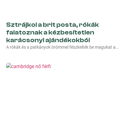
Sztrájkol a brit posta, rókák
falatoznak a kézbesítetlen
karácsonyi ajándékokból
A rókák és a patkányok örömmel fészkelték be magukat a