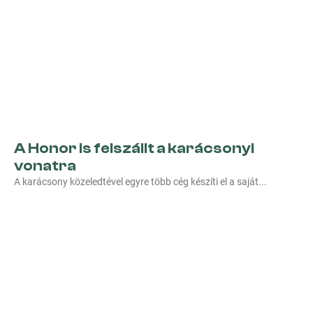
A Honor is felszállt a karácsonyi
vonatra
A karácsony közeledtével egyre több cég készíti el a saját