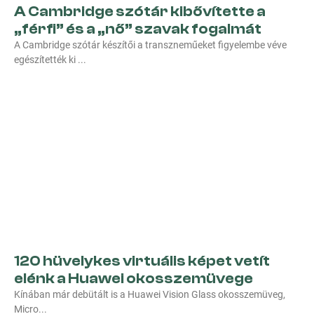
A Cambridge szótár kibővítette a
„férfi” és a „nő” szavak fogalmát
A Cambridge szótár készítői a transzneműeket figyelembe véve
egészítették ki
120 hüvelykes virtuális képet vetít
elénk a Huawei okosszemüvege
Kínában már debütált is a Huawei Vision Glass okosszemüveg,
Micro