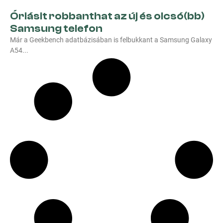
Óriásit robbanthat az új és olcsó(bb)
Samsung telefon
Már a Geekbench adatbázisában is felbukkant a Samsung Galaxy
A54