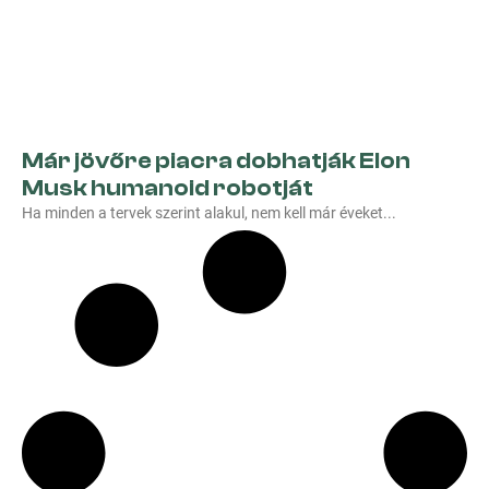
Már jövőre piacra dobhatják Elon
Musk humanoid robotját
Ha minden a tervek szerint alakul, nem kell már éveket