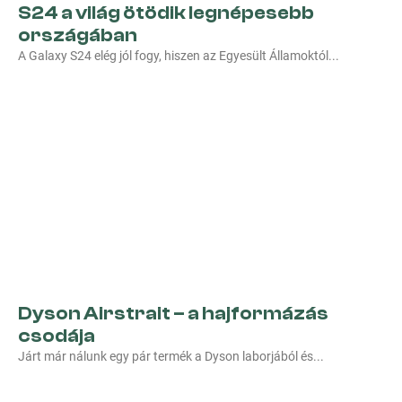
S24 a világ ötödik legnépesebb
országában
A Galaxy S24 elég jól fogy, hiszen az Egyesült Államoktól
Dyson Airstrait – a hajformázás
csodája
Járt már nálunk egy pár termék a Dyson laborjából és