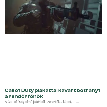
Call of Duty plakáttal kavart botrányt
a rendőrfőnök
A Call of Duty című játékból szerezték a képet, de