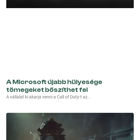
A Microsoft újabb hülyesége
tömegeket bőszíthet fel
A vállalat ki akarja venni a Call of Duty-t az