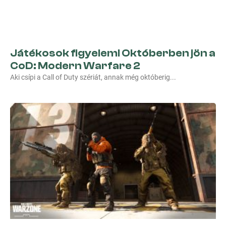
Játékosok figyelem! Októberben jön a
CoD: Modern Warfare 2
Aki csípi a Call of Duty szériát, annak még októberig