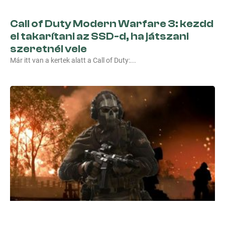
Call of Duty Modern Warfare 3: kezdd
el takarítani az SSD-d, ha játszani
szeretnél vele
Már itt van a kertek alatt a Call of Duty: