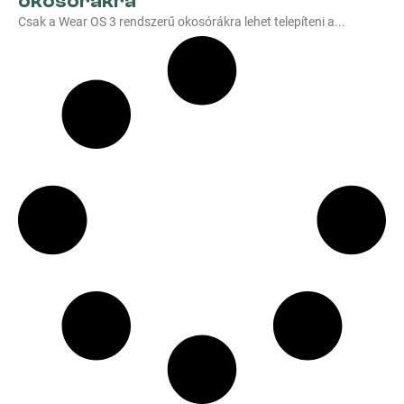
okosórákra
Csak a Wear OS 3 rendszerű okosórákra lehet telepíteni a