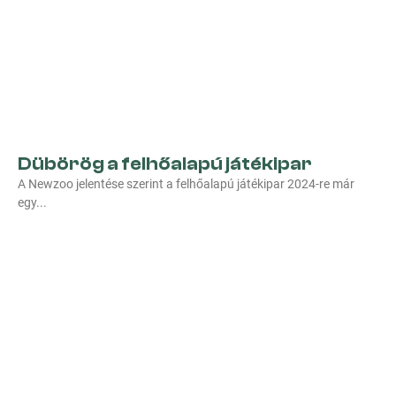
Dübörög a felhőalapú játékipar
A Newzoo jelentése szerint a felhőalapú játékipar 2024-re már
egy