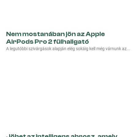
Nem mostanában jön az Apple
AirPods Pro 2 fülhallgató
A legutóbbi szivárgások alapján elég sokáig kell még várnunk az
Jöhet az intelligens abrosz, amely