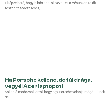
Elképzelhető, hogy hibás adatok vezettek a Vénuszon talált
foszfin felfedezéséhez,
Ha Porsche kellene, de túl drága,
vegyél Acer laptopot!
Sokan álmodoznak arról, hogy egy Porsche volánja mögött ülnek,
de