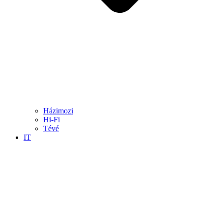
Házimozi
Hi-Fi
Tévé
IT