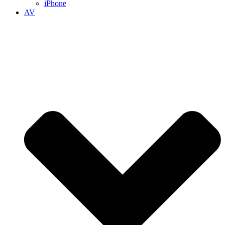
iPhone
AV