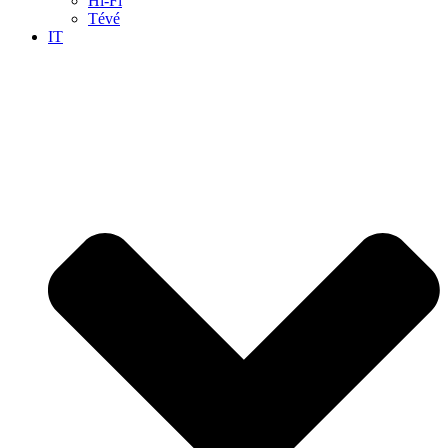
Hi-Fi
Tévé
IT