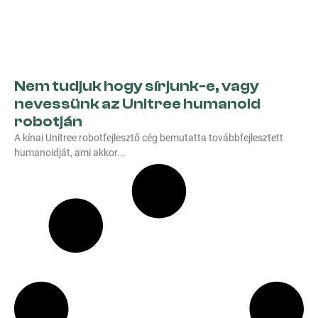
Nem tudjuk hogy sírjunk-e, vagy
nevessünk az Unitree humanoid
robotján
A kínai Unitree robotfejlesztő cég bemutatta továbbfejlesztett
humanoidját, ami akkor