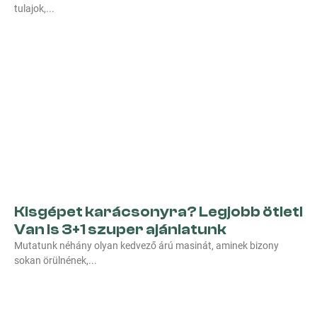
tulajok,
Kisgépet karácsonyra? Legjobb ötlet!
Van is 3+1 szuper ajánlatunk
Mutatunk néhány olyan kedvező árú masinát, aminek bizony
sokan örülnének,