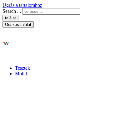
Ugrás a tartalomhoz
Search ...
találat
Összes találat
Tesztek
Mobil