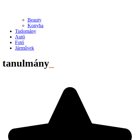
Beauty
Konyha
Tudomány
Autó
Fotó
Járművek
tanulmány
_