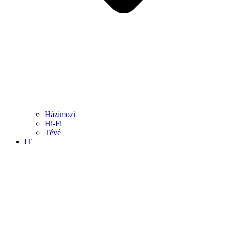
Házimozi
Hi-Fi
Tévé
IT