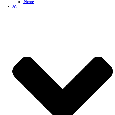
iPhone
AV