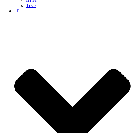
Hi-Fi
Tévé
IT