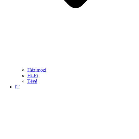
Házimozi
Hi-Fi
Tévé
IT