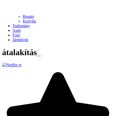
Beauty
Konyha
Tudomány
Autó
Fotó
Járművek
átalakítás
_