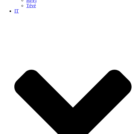
Hi-Fi
Tévé
IT