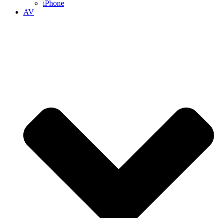
iPhone
AV