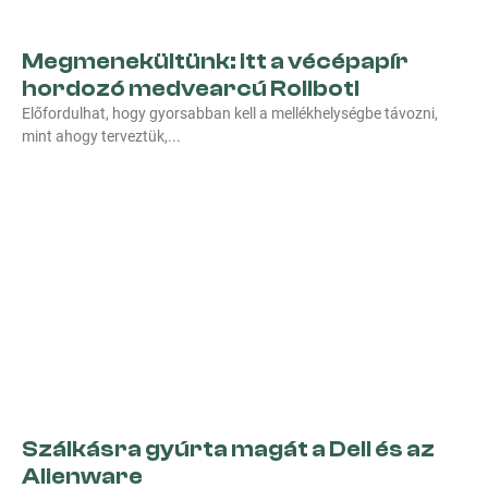
Megmenekültünk: itt a vécépapír
hordozó medvearcú Rollbot!
Előfordulhat, hogy gyorsabban kell a mellékhelységbe távozni,
mint ahogy terveztük,
Szálkásra gyúrta magát a Dell és az
Alienware