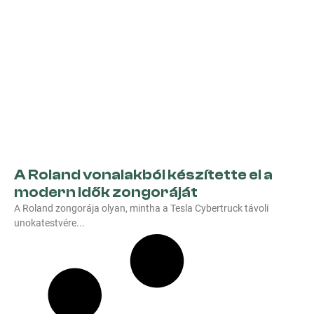
A Roland vonalakból készítette el a
modern idők zongoráját
A Roland zongorája olyan, mintha a Tesla Cybertruck távoli
unokatestvére