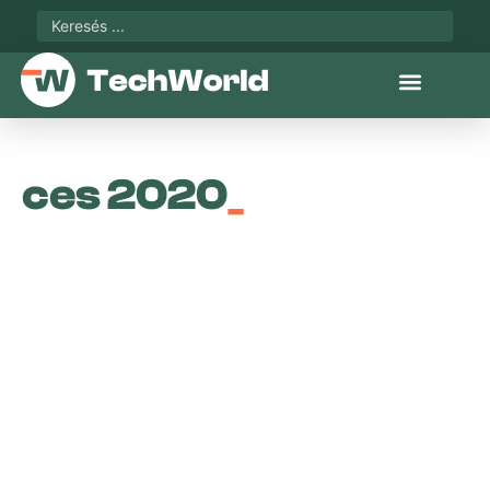
ces 2020
_