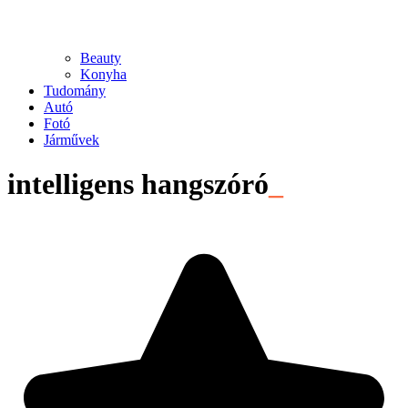
Beauty
Konyha
Tudomány
Autó
Fotó
Járművek
intelligens hangszóró
_