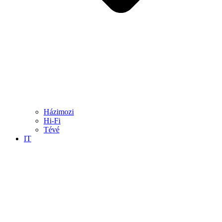
Házimozi
Hi-Fi
Tévé
IT