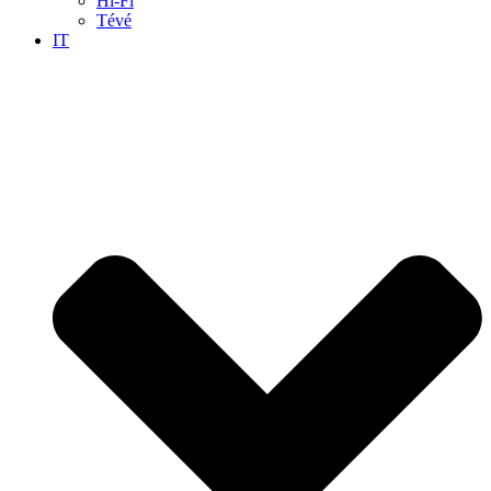
Hi-Fi
Tévé
IT