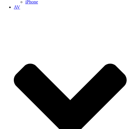
iPhone
AV